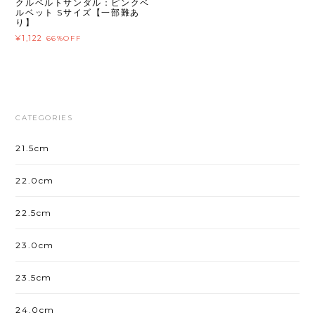
クルベルトサンダル：ピンクベ
ルベット Sサイズ【一部難あ
り】
¥1,122
66%OFF
CATEGORIES
21.5cm
22.0cm
22.5cm
23.0cm
23.5cm
24.0cm