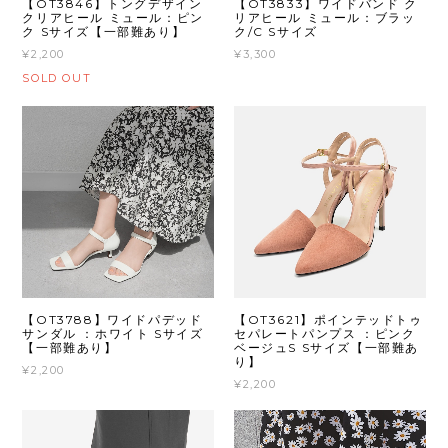
【OT3846】トングデザイン
【OT3833】ワイドバンド ク
クリアヒール ミュール：ピン
リアヒール ミュール：ブラッ
ク Sサイズ【一部難あり】
ク/C Sサイズ
¥2,200
¥3,300
SOLD OUT
【OT3788】ワイドパデッド
【OT3621】ポインテッドトゥ
サンダル ：ホワイト Sサイズ
セパレートパンプス ：ピンク
【一部難あり】
ベージュS Sサイズ【一部難あ
り】
¥2,200
¥2,200