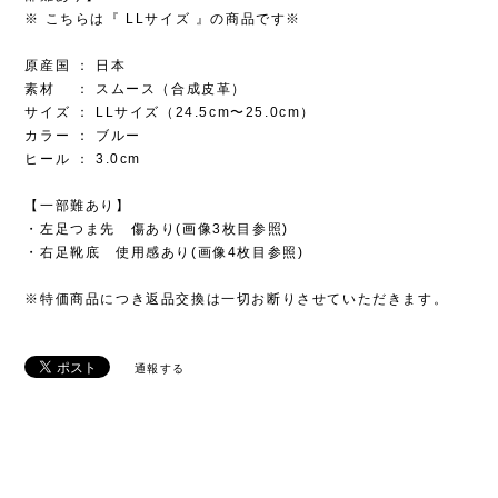
※ こちらは『 LLサイズ 』の商品です※
原産国 ： 日本
素材 ： スムース（合成皮革）
サイズ ： LLサイズ（24.5cm〜25.0cm）
カラー ： ブルー
ヒール ： 3.0cm
【一部難あり】
・左足つま先 傷あり(画像3枚目参照)
・右足靴底 使用感あり(画像4枚目参照)
※特価商品につき返品交換は一切お断りさせていただきます。
通報する