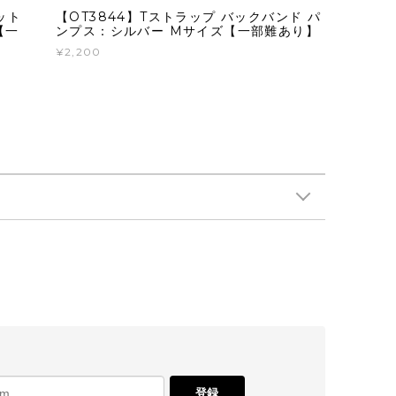
ット
【OT3844】Tストラップ バックバンド パ
【一
ンプス：シルバー Mサイズ【一部難あり】
¥2,200
登録