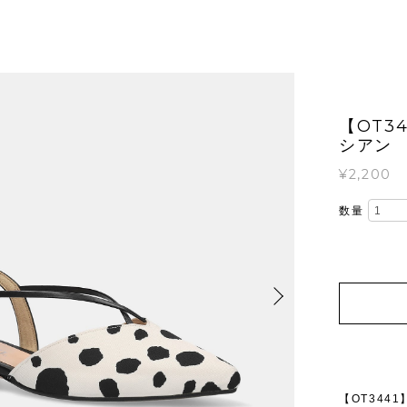
【OT3
シアン
¥2,200
数量
【OT34