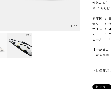
部難あり】
※ こちらは
原産国 ： 
素材 ： 
3
/
3
サイズ ： M
カラー ： 
ヒール ： 1
【一部難あ
・左足外側
※特価商品