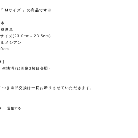
『 Mサイズ 』の商品です※
日本
合成皮革
サイズ(23.0cm～23.5cm)
ダルメシアン
.0cm
り】
 生地汚れ(画像3枚目参照)
につき返品交換は一切お断りさせていただきます。
通報する