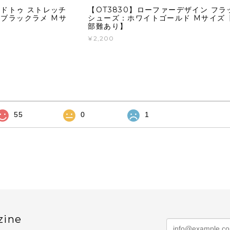
ッドトゥ ストレッチ
【OT3830】ローファーデザイン フラ
ブラックラメ Mサ
シューズ：ホワイトゴールド Mサイズ
部難あり】
¥2,200
55
0
1
zine