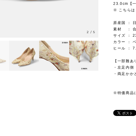
23.0cm
※ こちらは
原産国 ： 
素材 ： 
2
/
5
サイズ ： 2
カラー ： 
ヒール ： 7
【一部難あ
・左足内
・両足かか
※特価商品