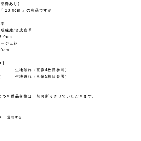
【一部難あり】
『 23.0cm 』の商品です※
日本
合成繊維/合成皮革
3.0cm
ベージュ花
.0cm
り】
側 生地破れ（画像4枚目参照）
と 生地破れ（画像5枚目参照）
につき返品交換は一切お断りさせていただきます。
通報する