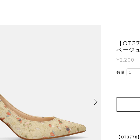
【OT3
ベージュ
¥2,200
数量
【OT377