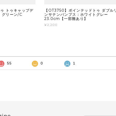
トゥ トゥキャップデ
【OT3750】ポインテッドトゥ ダブル
：グリーン/C
ンサテンパンプス：ホワイトグレー
23.0cm【一部難あり】
¥2,200
55
0
1
zine