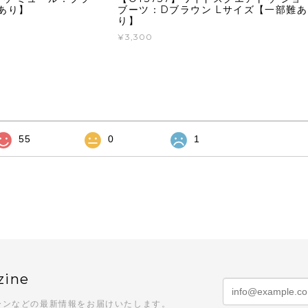
あり】
ブーツ：Dブラウン Lサイズ【一部難あ
り】
¥3,300
55
0
1
zine
ーンなどの最新情報をお届けいたします。