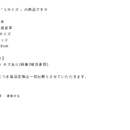
『 Lサイズ 』の商品です※
日本
合成皮革
Lサイズ
レッド
.0cm
り】
 キズあり(画像3枚目参照)
につき返品交換は一切お断りさせていただきます。
通報する