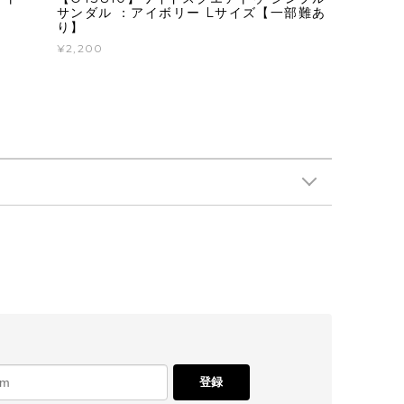
サンダル ：アイボリー Lサイズ【一部難あ
り】
¥2,200
登録