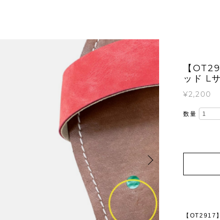
【OT2
ッド L
¥2,200
数量
【OT291