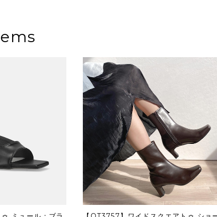
tems
トゥ ミュール：ブラ
【OT3757】ワイドスクエアトゥ ショ