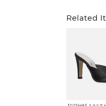
Related I
【OT3648】スクエア