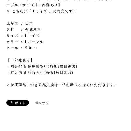
ープル Lサイズ【一部難あり】
※ こちらは『 Lサイズ 』の商品です※
原産国 ： 日本
素材 ： 合成皮革
サイズ ： Lサイズ
カラー ： Lパープル
ヒール ： 9.0cm
【一部難あり】
・両足靴底 使用感あり(画像3枚目参照)
・右足内側 汚れあり(画像4枚目参照)
※特価商品につき返品交換は一切お断りさせていただきます。
通報する