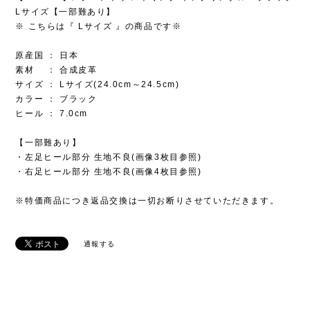
Lサイズ【一部難あり】
※ こちらは『 Lサイズ 』の商品です※
原産国 ： 日本
素材 ： 合成皮革
サイズ ： Lサイズ(24.0cm～24.5cm)
カラー ： ブラック
ヒール ： 7.0cm
【一部難あり】
・左足ヒール部分 生地不良(画像3枚目参照)
・右足ヒール部分 生地不良(画像4枚目参照)
※特価商品につき返品交換は一切お断りさせていただきます。
通報する