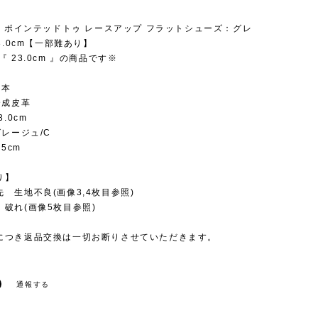
6】ポインテッドトゥ レースアップ フラットシューズ：グレ
23.0cm【一部難あり】
『 23.0cm 』の商品です※
日本
合成皮革
3.0cm
グレージュ/C
.5cm
り】
 生地不良(画像3,4枚目参照)
破れ(画像5枚目参照)
につき返品交換は一切お断りさせていただきます。
通報する