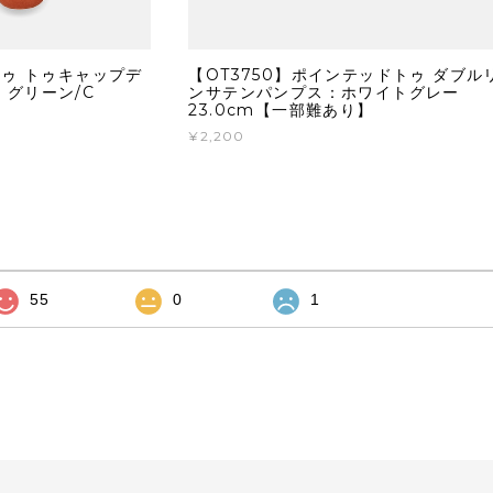
トゥ トゥキャップデ
【OT3750】ポインテッドトゥ ダブル
：グリーン/C
ンサテンパンプス：ホワイトグレー
23.0cm【一部難あり】
¥2,200
55
0
1