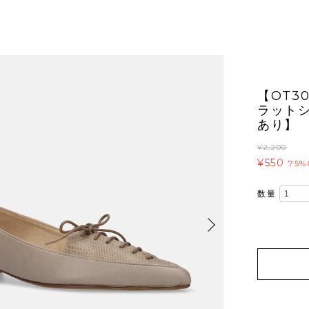
【OT3
ラットシ
あり】
¥2,200
¥550
75%
数量