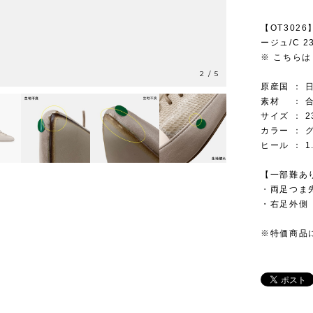
【OT302
ージュ/C 
※ こちらは
2
/
5
原産国 ： 
素材 ： 
サイズ ： 2
カラー ： 
ヒール ： 1
【一部難あ
・両足つま先
・右足外側 
※特価商品