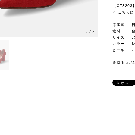
【OT320
※ こちらは
原産国 ： 
素材 ： 
2
/
2
サイズ ： 3
カラー ： 
ヒール ： 7
※特価商品