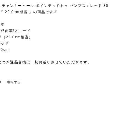
3】チャンキーヒール ポインテッドトゥ パンプス：レッド 35
『 22.0cm相当 』の商品です※
日本
合成皮革/スエード
5（22.0cm相当）
レッド
.0cm
につき返品交換は一切お断りさせていただきます。
通報する