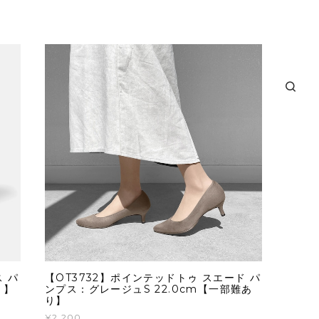
ス パ
【OT3732】ポインテッドトゥ スエード パ
り】
ンプス：グレージュS 22.0cm【一部難あ
り】
¥2,200