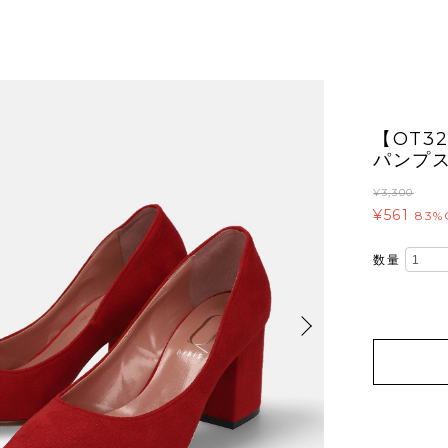
【OT3
パンプス
¥3,300
¥561
83%
数量