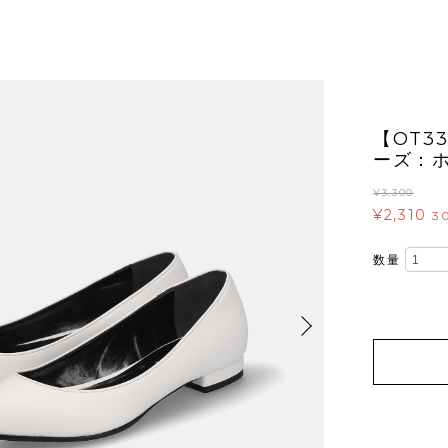
【OT3
ーズ：ホ
¥3,300
¥2,310
3
数量