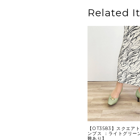
Related I
【OT3583】スクエア
ンプス ：ライトグリーン
難あり】