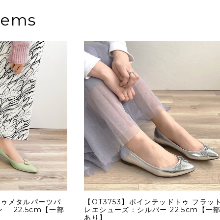
tems
トゥメタルパーツパ
【OT3753】ポインテッドトゥ フラット
 22.5cm【一部
レエシューズ：シルバー 22.5cm【一
あり】