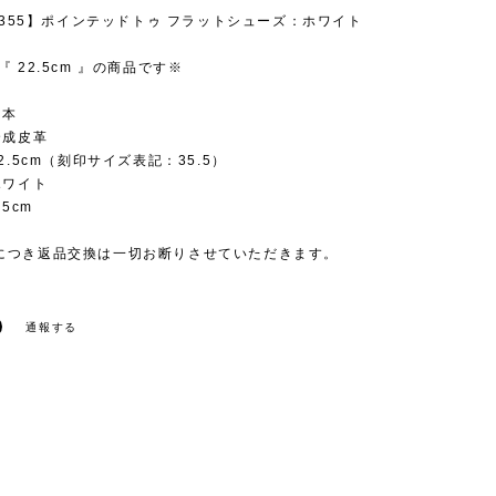
1-355】ポインテッドトゥ フラットシューズ：ホワイト
『 22.5cm 』の商品です※
日本
合成皮革
22.5cm（刻印サイズ表記：35.5）
ホワイト
.5cm
につき返品交換は一切お断りさせていただきます。
通報する