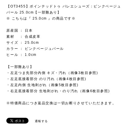
【OT3455】ポインテッドトゥ バレエシューズ：ピンクベージュ
パール 25.0cm【一部難あり】
※ こちらは『 25.0cm 』の商品です※
原産国 ： 日本
素材 ： 合成皮革
サイズ ： 25.0cm
カラー ： ピンクベージュパール
ヒール ： 1.0cm
【一部難あり】
・左足つま先部分内側 キズ・汚れ（画像3枚目参照)
・左足底接着部分 のり汚れ（画像4枚目参照)
・左足内側 生地剥がれ（画像5枚目参照)
・右足底接着部分 生地剥がれ・のり汚れ（画像6枚目参照)
※特価商品につき返品交換は一切お断りさせていただきます。
通報する